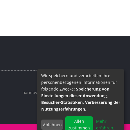
Wir speichern und verarbeiten Ihre
personenbezogenen Informationen für
Email
folgende Zwecke:
Speicherung von
hannover@barrique.de
Einstellungen dieser Anwendung,
Besucher-Statistiken, Verbesserung der
Nutzungserfahrungen
.
Allen
Mehr
Ablehnen
zustimmen
erfahren
...