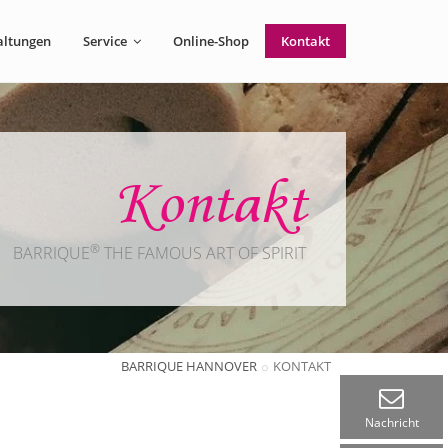
altungen
Service
Online-Shop
Kontakt
Kontakt
®
BARRIQUE
THE FAMOUS ART OF SPIRIT
BARRIQUE HANNOVER
KONTAKT
Nachricht