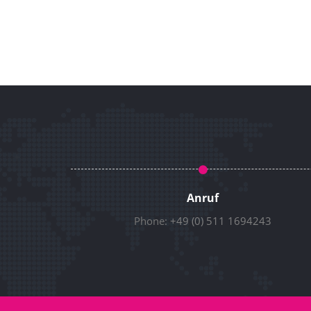
Anruf
Phone:
+49 (0) 511 1694243