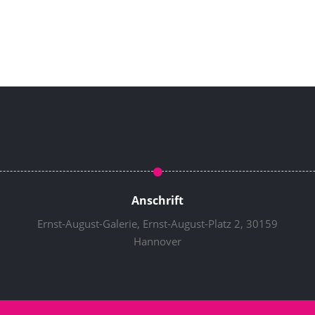
Anschrift
Ernst-August-Galerie, Ernst-August-Platz 2, 30159
Hannover