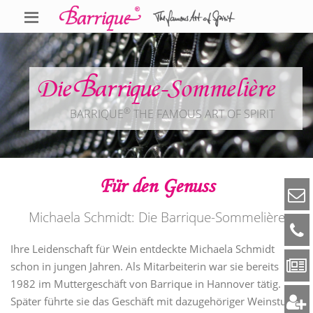
Die Barrique-Sommelière
®
BARRIQUE
THE FAMOUS ART OF SPIRIT
Für den Genuss
Michaela Schmidt: Die Barrique-Sommelière
Ihre Leidenschaft für Wein entdeckte Michaela Schmidt
schon in jungen Jahren. Als Mitarbeiterin war sie bereits
1982 im Muttergeschäft von Barrique in Hannover tätig.
Später führte sie das Geschäft mit dazugehöriger Weinstube