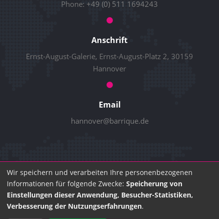
Phone:
+49 (0) 511 1694243
Anschrift
Ernst-August-Galerie, Ernst-August-Platz 2, 30159
Hannover
Email
hannover@barrique.de
Wir speichern und verarbeiten Ihre personenbezogenen
© 2026 Barrique GmbH
Informationen für folgende Zwecke:
Speicherung von
Impressum
Datenschutz
Einstellungen dieser Anwendung, Besucher-Statistiken,
Verbesserung der Nutzungserfahrungen
.